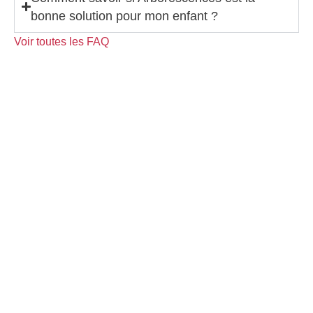
bonne solution pour mon enfant ?
Voir toutes les FAQ
Parlons de votre enfant
Choisir une école pour un enfant HPI en difficulté n’est
jamais une décision facile. Nous vous proposons avant
tout un temps d’échange, pour comprendre la situation de
votre enfant, répondre à vos questions et voir ensemble si
Arborescences est la bonne solution pour lui. Vous
pouvez nous contacter pour discuter, visiter une école ou